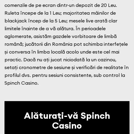
comenzile de pe ecran dintr-un depozit de 20 Leu.
Ruleta începe de la 1 Leu; majoritatea mâinilor de
blackjack încep de la 5 Leu; mesele live arată clar
limitele înainte de a vă alătura. În perioadele
aglomerate, asistăm gazdele vorbitoare de limbă
română; jucătorii din România pot schimba interfețele
și conversa în limba locală acolo unde este cel mai
practic. Dacă nu ați jucat niciodată la un cazinou,
setați cronometre de sesiune și verificări de realitate în
profilul dvs. pentru sesiuni consistente, sub control la
Spinch Casino.
Alăturați-vă Spinch
Casino