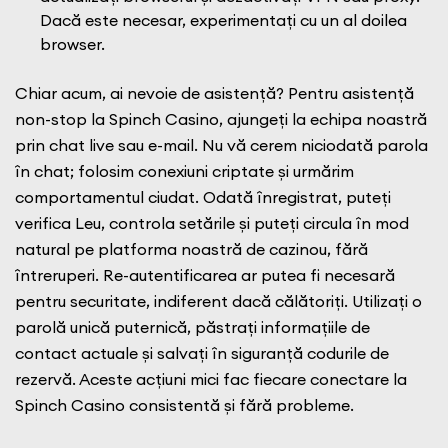
Dacă este necesar, experimentați cu un al doilea
browser.
Chiar acum, ai nevoie de asistență? Pentru asistență
non-stop la Spinch Casino, ajungeți la echipa noastră
prin chat live sau e-mail. Nu vă cerem niciodată parola
în chat; folosim conexiuni criptate și urmărim
comportamentul ciudat. Odată înregistrat, puteți
verifica Leu, controla setările și puteți circula în mod
natural pe platforma noastră de cazinou, fără
întreruperi. Re-autentificarea ar putea fi necesară
pentru securitate, indiferent dacă călătoriți. Utilizați o
parolă unică puternică, păstrați informațiile de
contact actuale și salvați în siguranță codurile de
rezervă. Aceste acțiuni mici fac fiecare conectare la
Spinch Casino consistentă și fără probleme.