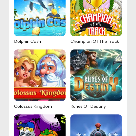
Plăți sigure în Leu
Joc responsabil la Spinch Casino: Limite, controlul
riscurilor și politica 18+
Setați capace zilnice, săptămânale sau lunare în
Dolphin Cash
Champion Of The Track
Leu
Sfaturi Pentru O Experiență Mai Bună Cazinou
Lista de verificare a configurării nucleului
Colossus Kingdom
Runes Of Destiny