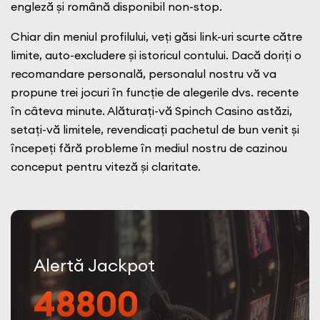
engleză și română disponibil non-stop.
Chiar din meniul profilului, veți găsi link-uri scurte către
limite, auto-excludere și istoricul contului. Dacă doriți o
recomandare personală, personalul nostru vă va
propune trei jocuri în funcție de alegerile dvs. recente
în câteva minute. Alăturați-vă Spinch Casino astăzi,
setați-vă limitele, revendicați pachetul de bun venit și
începeți fără probleme în mediul nostru de cazinou
conceput pentru viteză și claritate.
Alertă Jackpot
48800