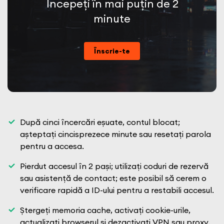
Începeți în mai puțin de 2
minute
Înscrie-te
După cinci încercări eșuate, contul blocat;
așteptați cincisprezece minute sau resetați parola
pentru a accesa.
Pierdut accesul în 2 pași; utilizați coduri de rezervă
sau asistență de contact; este posibil să cerem o
verificare rapidă a ID-ului pentru a restabili accesul.
Ștergeți memoria cache, activați cookie-urile,
actualizați browserul și dezactivați VPN sau proxy.