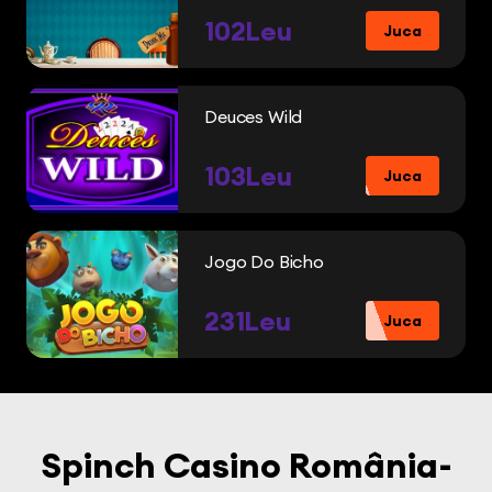
102Leu
Juca
Deuces Wild
103Leu
Juca
Jogo Do Bicho
231Leu
Juca
Spinch Casino România-