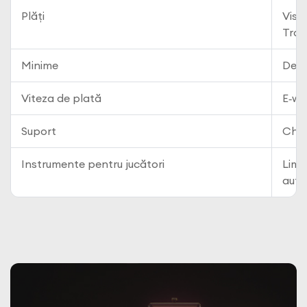
Plăți
Visa,
Tran
Minime
Depo
Viteza de plată
E‑wa
Suport
Chat
Instrumente pentru jucători
Limit
auto