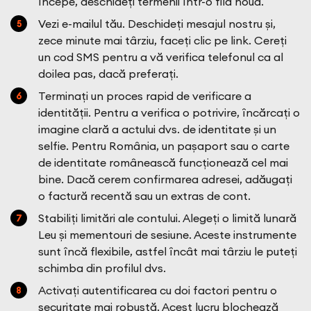
începe, deschideți termenii într-o filă nouă.
Vezi e-mailul tău. Deschideți mesajul nostru și,
zece minute mai târziu, faceți clic pe link. Cereți
un cod SMS pentru a vă verifica telefonul ca al
doilea pas, dacă preferați.
Terminați un proces rapid de verificare a
identității. Pentru a verifica o potrivire, încărcați o
imagine clară a actului dvs. de identitate și un
selfie. Pentru România, un pașaport sau o carte
de identitate românească funcționează cel mai
bine. Dacă cerem confirmarea adresei, adăugați
o factură recentă sau un extras de cont.
Stabiliți limitări ale contului. Alegeți o limită lunară
Leu și mementouri de sesiune. Aceste instrumente
sunt încă flexibile, astfel încât mai târziu le puteți
schimba din profilul dvs.
Activați autentificarea cu doi factori pentru o
securitate mai robustă. Acest lucru blochează