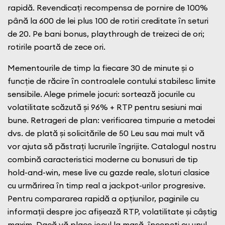
rapidă. Revendicați recompensa de pornire de 100%
până la 600 de lei plus 100 de rotiri creditate în seturi
de 20. Pe bani bonus, playthrough de treizeci de ori;
rotirile poartă de zece ori.
Mementourile de timp la fiecare 30 de minute și o
funcție de răcire în controalele contului stabilesc limite
sensibile. Alege primele jocuri: sortează jocurile cu
volatilitate scăzută și 96% + RTP pentru sesiuni mai
bune. Retrageri de plan: verificarea timpurie a metodei
dvs. de plată și solicitările de 50 Leu sau mai mult vă
vor ajuta să păstrați lucrurile îngrijite. Catalogul nostru
combină caracteristici moderne cu bonusuri de tip
hold-and-win, mese live cu gazde reale, sloturi clasice
cu urmărirea în timp real a jackpot-urilor progresive.
Pentru compararea rapidă a opțiunilor, paginile cu
informații despre joc afișează RTP, volatilitate și câștig
maxim. Dacă vă place jocul la masă, începeți cu unul