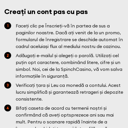
Creați un cont pas cu pas
Faceți clic pe Înscrieți-vă în partea de sus a
paginilor noastre. Dacă ați venit de la un promo,
formularul de înregistrare se deschide automat în
cadrul aceluiași flux al mediului nostru de cazinou.
Adăugați e-mailul și alegeți o parolă. Utilizați cel
puțin opt caractere, combinând litere, cifre și un
simbol. Noi, cei de la SpinchCasino, vă vom salva
informațiile în siguranță.
Verificați țara și Leu ca monedă a contului. Acest
lucru simplifică și garantează retrageri și depozite
consistente.
Bifați caseta de acord cu termenii noștri și
confirmând că aveți optsprezece ani sau mai
mult. Pentru o scanare rapidă înainte de a