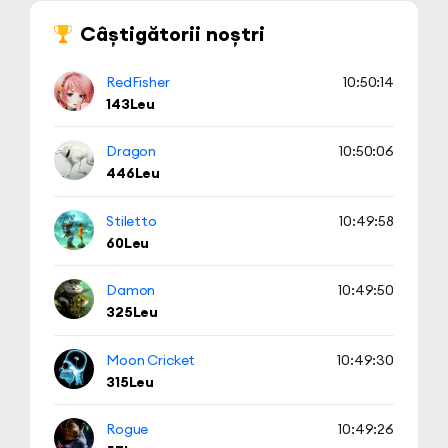
Câștigătorii noștri
RedFisher
10:50:14
143Leu
Dragon
10:50:06
446Leu
Stiletto
10:49:58
60Leu
Damon
10:49:50
325Leu
Moon Cricket
10:49:30
315Leu
Rogue
10:49:26