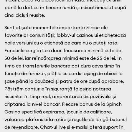
până la doi Leu în fiecare rundă și ridicați imediat după
cinci cicluri reușite.
Sunt afișate momentele importante zilnice ale
favoritelor comunității; lobby-ul cazinoului etichetează
noile versiuni cu o etichetă pe care nu o puteți rata.
Fondurile curg în Leu doar. Încasarea minimă este de
50 de lei, iar reîncărcarea minimă este de 25 de lei. În
timp ce transferurile bancare pot dura ceva timp în
funcție de furnizor, plățile cu cardul ajung de obicei la
șase până la douăzeci și patru de ore după aprobare.
Păstrăm conturile în siguranță folosind notarea
riscurilor în timp real, amprentarea dispozitivului și
criptarea la nivel bancar. Fiecare bonus de la Spinch
Casino specifică expirarea, jocurile de calificare,
valoarea plafonului la rotire și regulile de lângă butonul
de revendicare. Chat-ul live și e-mailul oferă suport în